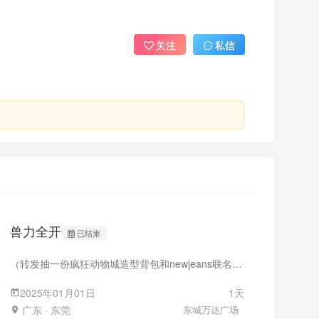
关注
私信
兽力全开
已结束
（转发抽一份疯狂动物城造型背包和newjeans联名乐天巧克力饼） 圣诞祝福与元旦之约：莱昂带着温暖礼物来到东莞 圣诞节快乐，亲爱的兽兽们！ 各位可爱的兽兽们，圣诞节快乐！在这个充满欢乐与温馨的节日里，我们终于迎来了期待已久的消息——东莞首届Furry派对即将拉开帷幕！久别重逢的喜悦涌上心头，每一位参与者都怀着激动的心情，迫不及待地想要在这特别的日子里与大家相见。 莱昂的到来：带着元旦礼物的惊喜 随着2025年的脚步渐近，我们的新朋友莱昂也带着满满的诚意和一份特别的元旦礼物来到了东莞。作为“兽力全开活动”的吉祥物，莱昂不仅是力量与智慧的象征，更是友谊与团结的使者。他那标志性的红色鬃毛在阳光下闪耀着温暖的光芒，相信能给大家带来美好的祝福，祝福大家红红火火！ 莱昂的礼物不仅仅是一件物品，而是一份凝聚了无数心血与祝愿的惊喜。它承载着对每一位参与者的深深祝福，以及对未来生活的美好期许。这份礼物将伴随着大家度过一个难忘的元旦之夜，成为这个冬季最珍贵的记忆之一。 元旦之约：共同迎接新的开始 2025年1月1日，东莞东城万达将成为兽兽们的聚集地。这一天，我们将共同见证一场前所未有的狂欢盛宴。从白天到夜晚，各种精彩纷呈的活动将陆续展开 毛毛巡游、毛毛舞台、舞力全开、随机舞蹈等活动 期待相遇：让我们一起创造奇迹 亲爱的兽兽们，无论你是第一次参加还是已经是我们大家庭的一员，这里永远欢迎你的到来。在这个特殊的时刻，让我们放下一切烦恼与压力，尽情享受相聚的乐趣。相信在莱昂的带领下，这次派对定能成为每个人心中难以忘怀的美好回忆。 最后，再次祝大家圣诞节快乐！期待在元旦与你相见，共同迎接充满希望的一年！ 摊位和舞台招募中哦 地点：东莞东城万达广场 官方B站：兽力全开 官方QQ群：263325064
2025年01月01日
1天
广东 · 东莞
东城万达广场