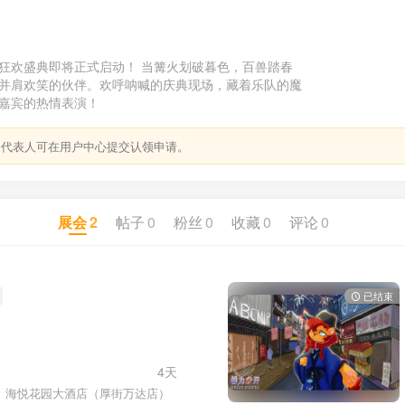
狂欢盛典即将正式启动！ 当篝火划破暮色，百兽踏春
并肩欢笑的伙伴。欢呼呐喊的庆典现场，藏着乐队的魔
嘉宾的热情表演！
关代表人可在用户中心提交认领申请。
展会
2
帖子
0
粉丝
0
收藏
0
评论
0
已结束
4天
海悦花园大酒店（厚街万达店）