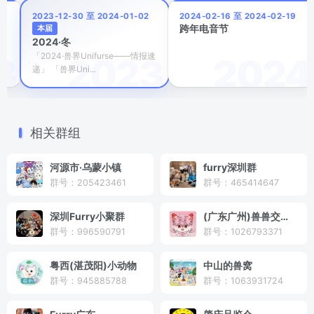
3
2023-12-30 至 2024-01-02
2024-02-16 至 2024-02-19
跨年电音节
本届
2024·冬
「2024·兽界Unifurse——情报速
递」 「兽界Uni...
相关群组
河源市·乌蒙小镇
furry深圳群
群号：205423461
群号：465414647
深圳Furry小聚群
(广东广州)兽兽交流群
群号：996590791
群号：1026793371
粤西(湛茂阳)小动物
中山的兽窝
群号：945885788
群号：1063931724