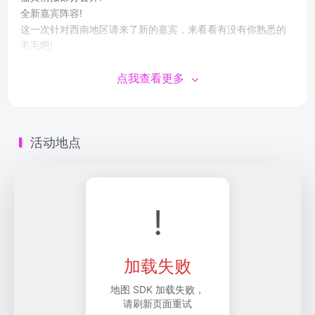
全新嘉宾阵容!
这一次针对西南地区请来了新的嘉宾，来看看有没有你熟悉的
毛毛吧!
【后续还有嘉宾会公布! 敬请期待!】
点我查看更多
更多详情资讯可以点开相关长图阅读。
金秋十月，不见不散!
================================
staff申请表单、摊位申请表单、官方舞台申请表单等各类申请
活动地点
表单将会陆续开放。
官方QQ群组:833184569
bilibili:圣兽迹
微信小程序:圣兽迹
!
加载失败
地图 SDK 加载失败，
请刷新页面重试