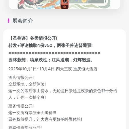
展会简介
【圣兽迹】各类情报公开!
转发+评论抽取4份v50，两张圣兽迹普通票!
================================
园林葱茏，喷泉映柱；江风送潮，灯辉缀波。
2025年10月1日~10月4日 四天三夜 重庆恒大酒店
酒店情报公开!
全新场地，全新体验!
这一次的酒店依山傍水，无论是日景还是夜景的景色都十分怡
人，让你一次拍个爽!
票务情报公开!
这一次所有票务全面降价!!!
票务权益提升，让大家有更好的兽聚体验!
嘉宾情报部分公开!