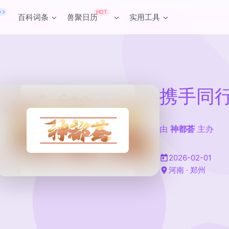
HOT
O
百科词条
兽聚日历
实用工具
携手同
由
神都荟
主办
2026-02-01
河南 · 郑州