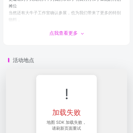
摊位
当然还有大牛子工作室确认参展，也为我们带来了更多的特别
物料，
请大家敬请期待接下来的摊位参展!
点我查看更多
哔哩哔哩：#奇兽集
官方交流群：938345602
STAFF招募：joinus@mton.top
商务合作：business@mton.top
活动地点
本次兽聚官方自备摊位，小型摊位全部免费。摊主可私聊
QQ 2310841958
!
加载失败
地图 SDK 加载失败，
请刷新页面重试