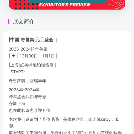
展会简介
|中国|奇兽集·元旦盛会 ｜
2023-2024跨年兽聚
| ★ | 12月30日—1月1日 |
|上海|虹桥绿地铂瑞酒店｜
-START-
奇崽舞狮，雪瑞丰年
2023年-2024年
跨年盛会我们与奇崽
齐聚上海
也在此和奇崽恭迎各位
本次我们邀请到了几位毛毛，是果糖含量，牵比绒kirby，呱
唧。
更邀请到了天闻角川，为我们带来了明日方舟和小豆泥的特别