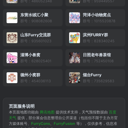
群号：486052348
群号：959449557
东营水绒汇小聚
菏泽小动物窝点
群号：908082608
群号：1015520878
山东Furry交流群
滨州FURRY群
群号：935601023
群号：828340245
淄博小兽窝
日照老年兽茶馆
群号：628025401
群号：752450108
德州小窝群
烟台Furry
群号：454036113
群号：735629583
页面服务说明
本页面地图功能由
腾讯地图
提供技术支持，天气预报数据由
百度
天气
提供，部分展会信息整理自公开渠道（包括但不限于主办方官
方媒体账号、
FurryCons
、
FurryFusion
等），仅供参考，信息准