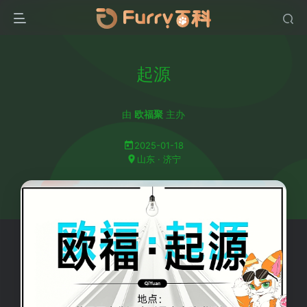
起源
由
欧福聚
主办
2025-01-18
山东 · 济宁