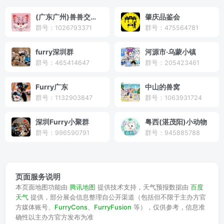
(广东广州)兽兽交流群
肇庆品鉴会
群号：1026793371
群号：475564781
furry深圳群
河源市·乌蒙小镇
群号：465414647
群号：205423461
Furry广东
中山的兽窝
群号：1132903847
群号：1063931724
深圳Furry小聚群
粤西(湛茂阳)小动物
群号：996590791
群号：945885788
页面服务说明
本页面地图功能由
腾讯地图
提供技术支持，天气预报数据由
百度
天气
提供，部分展会信息整理自公开渠道（包括但不限于主办方官
方媒体账号、
FurryCons
、
FurryFusion
等），仅供参考，信息准
确性以主办方官方发布为准