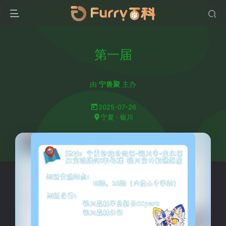
第一届
由
宁兽聚
主办
2025-07-26
宁夏 · 银川