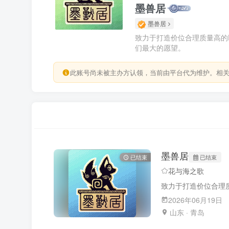
墨兽居
墨兽居
致力于打造价位合理质量高的
们最大的愿望。
此账号尚未被主办方认领，当前由平台代为维护。相
墨兽居
已结束
已结束
花与海之歌
2026年06月19日
山东 · 青岛