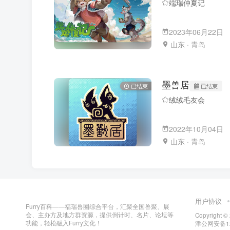
端瑞仲夏记
2023年06月22日
山东 · 青岛
墨兽居
已结束
已结束
绒绒毛友会
2022年10月04日
山东 · 青岛
用户协议
Furry百科——福瑞兽圈综合平台，汇聚全国兽聚、展
会、主办方及地方群资源，提供倒计时、名片、论坛等
Copyright ©
功能，轻松融入Furry文化！
津公网安备120