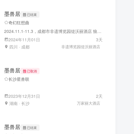
墨兽居
已结束
奇幻狂想曲
2024.11.1-11.3，成都市非遗博览园缇沃丽酒店 狼人，幽灵，吸血鬼？ 万圣，狂欢，大联动！ 超大会场，解决你的拥挤焦虑；新式舞台，满足你的万圣狂欢！ 先行嘉宾（排名不分先后）：PICO，洛佩sama，瑞狩，晓节，允葬 先行摊位（排名不分先后）：犇犇牛火锅店，狄灵计划，Hi-Furry，绒爪实验室，搞爪子工作室，五号火锅店 更多信息，正在骑马赶来的路上...... 开票在即，敬请期待！ 展商，STAFF，及舞台申请现已在官网开放。 墨兽居官方交流群：549680187 茸毛会官方交流群：782449257 官方网站：www.moshouju.com 官方哔哩哔哩：墨兽居 官方微博：墨兽居 商业合作：moshouju@163.com 墨兽居 2024.9.5
2024年11月01日
3天
四川 · 成都
非遗博览园缇沃丽酒店
墨兽居
已取消
长沙星兽联
2023年12月31日
2天
湖南 · 长沙
万家丽大酒店
墨兽居
已结束