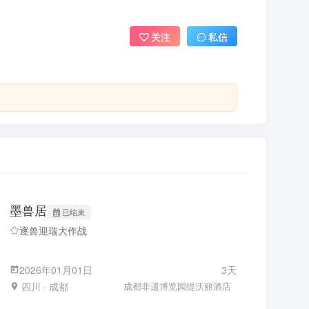
关注
私信
墨兽居
已结束
逐兽迎瑞大作战
2026年01月01日
3天
四川 · 成都
成都非遗博览园缇沃丽酒店