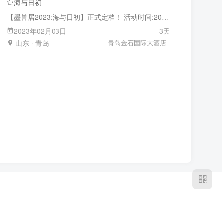
海与日初
【墨兽居2023:海与日初】正式定档！ 活动时间:2023年2月3日——2月5日 活动地点:青岛金石国际大酒店 地址：山东省青岛市黄岛区井冈山路与珠江路交叉口东南角 我们期待与您相遇，一起见证新日初生！ 官方交流群:549680187
2023年02月03日
3天
山东 · 青岛
青岛金石国际大酒店