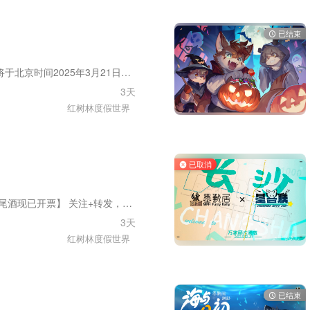
已结束
“墨兽居:失落的宝藏”将于北京时间2025年3月21日12:00开票】 关注+转发，送出一张价值2345的【海景酒店套票】 购票网站:moshouju.com 活动时间:2025年5月31日-6月2日 地址：山东省青岛市红树林度假世界 传闻在海边的迷宫里，隐藏着传说中万人期待的宝藏。 怀着所有问号，带上风度礼貌，我在等你踏上那一幕幕的波涛万丈！ 全新主题化场地，全场近80万平供你寻宝。入门即顶配，全线海景房；出门即草地，迈步即沙滩。 官方舞台、展商已在官网同步开放申请。 墨兽居官方交流①群:549680187 墨兽居官方交流②群:515591360 官方网站:moshouju.com 哔哩哔哩:墨兽居 微信公众号:墨兽居 MFH X:@moshouju_CN 微博:墨兽居 商业合作:moshouju@163.com
3天
红树林度假世界
已取消
【墨兽居:樱花气泡鸡尾酒现已开票】 关注+转发，送出一张价值2345的【酒店套票】 独一无二的主题度假式兽聚，享风土人情，品“兽”生百态，入门即顶配，绝美海岸尽收眼底 购票网站:www.moshouju.com 官方酒店:山东省青岛红树林度假世界 杯觥交错，观海赏樱；不眠之夜，流光溢彩；是是非非，别再意会，忘记时间，来一场梦的派对。 【舞台报名已开放】www.moshouju.com 【staff招募已开放】www.moshouju.com 【展商申请已开放】www.moshouju.com 官方交流群:549680187 官方哔哩哔哩:墨兽居 官方微博:墨兽居 2024.4.1 墨兽居
3天
红树林度假世界
已结束