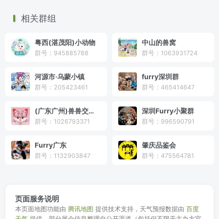
相关群组
粤西(湛茂阳)小动物
中山的兽窝
群号：945885788
群号：1063931724
河源市·乌蒙小镇
furry深圳群
群号：205423461
群号：465414647
(广东广州)兽兽交流群
深圳Furry小聚群
群号：1026793371
群号：996590791
Furry广东
肇庆品鉴会
群号：1132903847
群号：475564781
页面服务说明
本页面地图功能由
腾讯地图
提供技术支持，天气预报数据由
百度
天气
提供，部分展会信息整理自公开渠道（包括但不限于主办方官