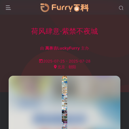
荷风肆意·紫禁不夜城
由
萬兽吉LuckyFurry
主办
2025-07-25 - 2025-07-28
北京 · 朝阳