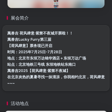
展会简介
萬兽吉 荷风肆意·紫禁不夜城开票啦！！
萬兽吉Lucky Furry第三届
【荷风肆意】票务现已开启
时间：2025年7月25日-7月28日
地点：北京市东坝万达锦华酒店＋东坝万达广场
站点：北京地铁三号线 东坝地铁站东南口
萬兽吉2025【荷风肆意·紫禁不夜城】
在北京炎热的夏暑寻找一抹清凉，你我相约北京，荷风肆意
~~~
活动地点