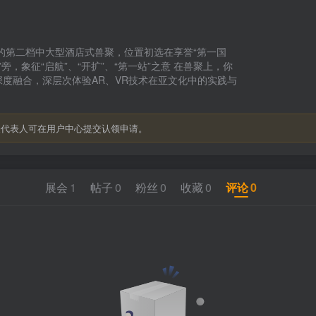
办的第二档中大型酒店式兽聚，位置初选在享誉“第一国
”旁，象征“启航”、“开扩”、“第一站”之意 在兽聚上，你
的深度融合，深层次体验AR、VR技术在亚文化中的实践与
关代表人可在用户中心提交认领申请。
展会
1
帖子
0
粉丝
0
收藏
0
评论
0