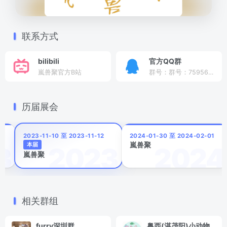
联系方式
bilibili
官方QQ群
嵐兽聚官方B站
群号：群号：759563688
历届展会
5
2023-11-10 至 2023-11-12
2024-01-30 至 2024-02-01
嵐兽聚
本届
嵐兽聚
相关群组
furry深圳群
粤西(湛茂阳)小动物