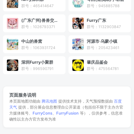
群号：465414647
群号：945885788
(广东广州)兽兽交流群
Furry广东
群号：1026793371
群号：1132903847
中山的兽窝
河源市·乌蒙小镇
群号：1063931724
群号：205423461
深圳Furry小聚群
肇庆品鉴会
群号：996590791
群号：475564781
页面服务说明
本页面地图功能由
腾讯地图
提供技术支持，天气预报数据由
百度
天气
提供，部分展会信息整理自公开渠道（包括但不限于主办方官
方媒体账号、
FurryCons
、
FurryFusion
等），仅供参考，信息准
确性以主办方官方发布为准