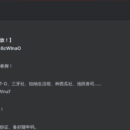
开放！】
A6cWInaO
展拳脚！
D、三牙社、狛纳生活馆、种西瓜社、池田兽司......
InaT
！
份证、备好随申码。