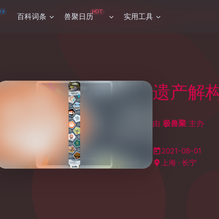
HOT
O
百科词条
兽聚日历
实用工具
遗产解
由
极兽聚
主办
2021-08-01
上海 · 长宁