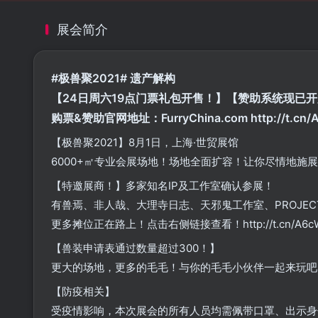
展会简介
#极兽聚2021# 遗产解构
【24日周六19点门票礼包开售！】【赞助系统现已
购票&赞助官网地址：FurryChina.com http://t.cn/
【极兽聚2021】8月1日，上海·世贸展馆
6000+㎡专业会展场地！场地全面扩容！让你尽情地施
【特邀展商！】多家知名IP及工作室确认参展！
有兽焉、非人哉、大理寺日志、天邪鬼工作室、PROJECT-
更多摊位正在路上！点击右侧链接查看！http://t.cn/A6cW
【兽装申请表通过数量超过300！】
更大的场地，更多的毛毛！与你的毛毛小伙伴一起来玩吧
【防疫相关】
受疫情影响，本次展会的所有人员均需佩带口罩、出示身