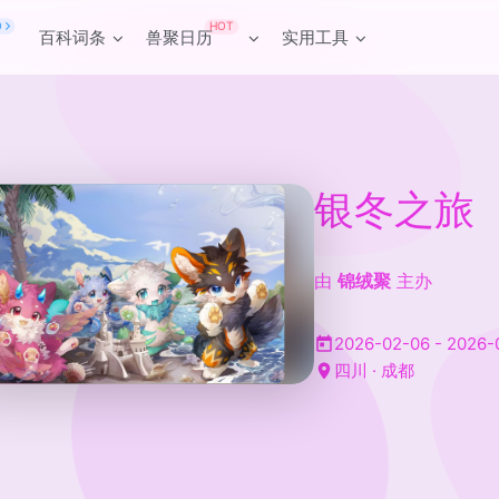
HOT
O
百科词条
兽聚日历
实用工具
银冬之旅
由
锦绒聚
主办
2026-02-06 - 2026-
四川 · 成都