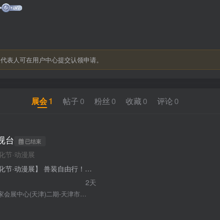
关代表人可在用户中心提交认领申请。
展会
1
帖子
0
粉丝
0
收藏
0
评论
0
视台
已结束
化节·动漫展
【第五届天津·次元文化节·动漫展】 兽装自由行！！ 活动地址：国家会展中心二期N29（地铁站国家会展中心站B口/国瑞路C口） 活动时间：2026年04月04日~05日（六日两天）两天活动，早上10:00~17:00 本次保持以往报名方式，采用1对1方式，兽装扮演者与陪同各一位。有更衣间（非独立） 请注意！！！【本次报名不限制！】 登记需求：真实姓名、身份证号、联系方式、设定名字、参加日期、着装（陪同、兽装、K系） 报名：管理员-报名登记 报名截止时间03月20日晚上8点 客服：管理员-麟冰 后续信息将在群内公布，尽情期待
2天
国家会展中心(天津)二期-天津市津南区国瑞路与海河南道交叉口正西方向710米左右