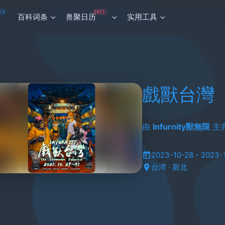
HOT
O
百科词条
兽聚日历
实用工具
戲獸台灣
由
Infurnity獸無限
主
2023-10-28 - 2023-
台湾 · 新北