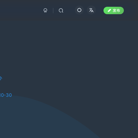
发布
办
10-30