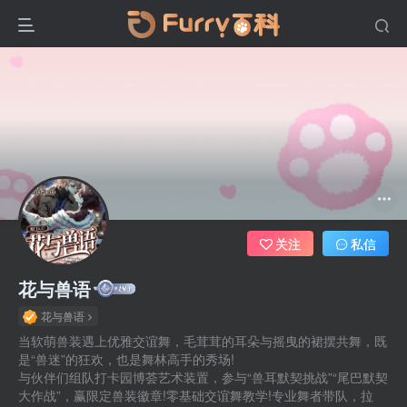
关注
私信
花与兽语
花与兽语
当软萌兽装遇上优雅交谊舞，毛茸茸的耳朵与摇曳的裙摆共舞，既
是“兽迷”的狂欢，也是舞林高手的秀场!
与伙伴们组队打卡园博荟艺术装置，参与“兽耳默契挑战”“尾巴默契
大作战”，赢限定兽装徽章!零基础交谊舞教学!专业舞者带队，拉