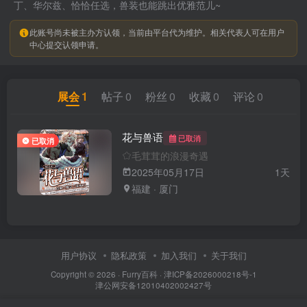
丁、华尔兹、恰恰任选，兽装也能跳出优雅范儿~
此账号尚未被主办方认领，当前由平台代为维护。相关代表人可在用户
中心提交认领申请。
展会
1
帖子
0
粉丝
0
收藏
0
评论
0
花与兽语
已取消
已取消
毛茸茸的浪漫奇遇
2025年05月17日
1天
福建 · 厦门
用户协议
隐私政策
加入我们
关于我们
Copyright © 2026 ·
Furry百科
· 津ICP备2026000218号-1
津公网安备12010402002427号