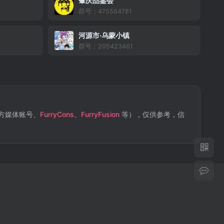
肇庆品鉴会
群号：475564781
河源市·乌蒙小镇
群号：205423461
方媒体账号、
FurryCons
、
FurryFusion
等），仅供参考，信