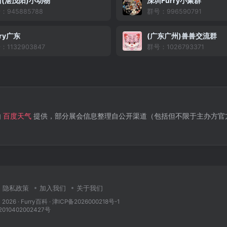
(湛茂阳)小动物
深圳Furry小聚群
：945885788
群号：996590791
rry广东
(广东广州)兽兽交流群
：1132903847
群号：1026793371
由
百度天气
提供，部分展会信息整理自公开渠道（包括但不限于主办方官
隐私政策
加入我们
关于我们
 2026 ·
Furry百科
· 津ICP备2026000218号-1
10402002427号