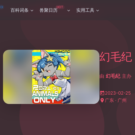
HOT
O
百科词条
兽聚日历
实用工具
幻毛纪
由
幻毛纪
主办
2023-02-25
广东 · 广州