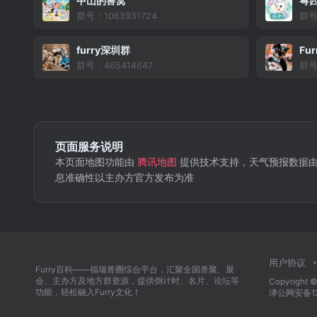
中山的兽窝
粤西
群号：1063931724
群号
furry深圳群
Fu
群号：465414647
群号
页面服务说明
本页面地图功能由
腾讯地图
提供技术支持，天气预报数据
息准确性以主办方官方发布为准
用户协议
Furry百科——福瑞兽圈综合平台，汇聚全国兽聚、展
会、主办方及地方群资源，提供倒计时、名片、论坛等
Copyright ©
功能，轻松融入Furry文化！
津公网安备120