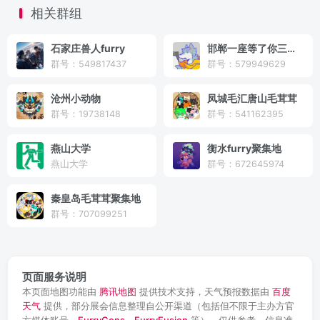
相关群组
石家庄兽人furry
邯郸一座等了你三千年的福瑞城
群号：549817437
群号：579949629
沧州小动物
凤城毛汇唐山毛茸茸
群号：19738148
群号：541162395
燕山大学
衡水furry聚集地
燕山大学
群号：672645974
秦皇岛毛茸茸聚集地
群号：707099251
页面服务说明
本页面地图功能由
腾讯地图
提供技术支持，天气预报数据由
百度
天气
提供，部分展会信息整理自公开渠道（包括但不限于主办方官