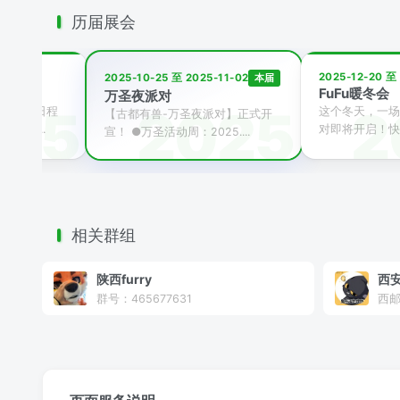
历届展会
5-08-03
2025-12-20 至 
本届
2025-10-25 至 2025-11-02
FuFu暖冬会
万圣夜派对
你的吸兽日程
这个冬天，一场
【古都有兽-万圣夜派对】正式开
档粉丝...
对即将开启！快来
宣！ ●万圣活动周：2025....
相关群组
陕西furry
西
群号：465677631
西