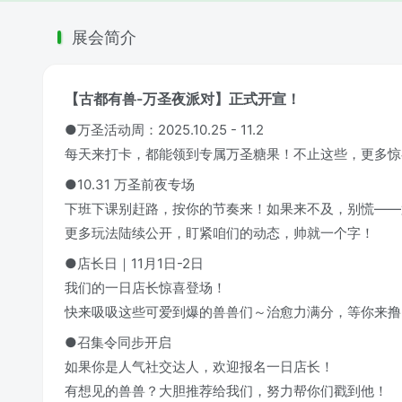
展会简介
【古都有兽-万圣夜派对】正式开宣！
●万圣活动周：2025.10.25 - 11.2
每天来打卡，都能领到专属万圣糖果！不止这些，更多惊喜
●10.31 万圣前夜专场
下班下课别赶路，按你的节奏来！如果来不及，别慌——
更多玩法陆续公开，盯紧咱们的动态，帅就一个字！
●店长日｜11月1日-2日
我们的一日店长惊喜登场！
快来吸吸这些可爱到爆的兽兽们～治愈力满分，等你来撸
●召集令同步开启
如果你是人气社交达人，欢迎报名一日店长！
有想见的兽兽？大胆推荐给我们，努力帮你们戳到他！