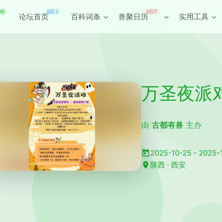
ME
HOT
GO
论坛首页
百科词条
兽聚日历
实用工具
万圣夜派
由
古都有兽
主办
2025-10-25 - 2025-
陕西 · 西安