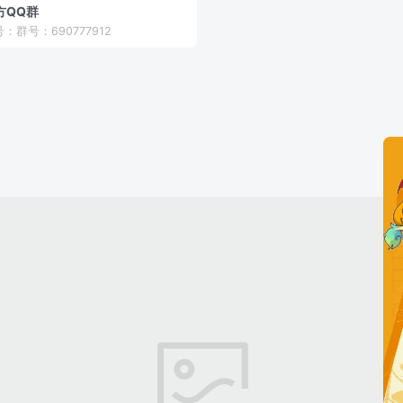
方QQ群
：群号：690777912