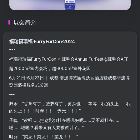
展会简介
福瑞福瑞福·FurryFurCon·2024
---
福瑞福瑞福FurryFurCon × 茸毛会AnnualFurFest@茸毛会AFF
超2000m²室内会场，超6000m²室外花园
6月21日-6月23日｜ 成都·非遗博览园缇沃丽酒店暨成都非遗博
览园盛橡服务式公寓
---
归禾：“香蕉有了，菠萝有了，黄瓜也......等等！我的头上......我
的头上！！！时巽！！！赤元！！！”
子魄：“诶呀......把这彩灯挂在哪儿好呢......要不就挂在......
嗯......嗯嗯？看来又有人要被教训了。”
时巽：“菜龙！菜龙！！菜龙！！！”