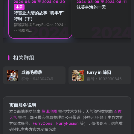
5
2024-06-28 至 2024-06-30
2024-08-09 至 2024-08-11
”
沫芙林海的一天
本届
特雷亚大陆的故事·“盼丰节”
特辑（下）
福瑞福瑞福·FurryFurCon·2024 -
-- 福瑞福...
相关群组
成都毛蓉蓉
furry in 绵阳
群号：941304749
群号：1002990846
页面服务说明
本页面地图功能由
腾讯地图
提供技术支持，天气预报数据由
百度
天气
提供，部分展会信息整理自公开渠道（包括但不限于主办方官
方媒体账号、
FurryCons
、
FurryFusion
等），仅供参考，信息准
确性以主办方官方发布为准