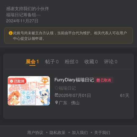
感谢支持我们的小伙伴
福瑞日记筹备组---
2024年11月27日
此账号尚未被主办方认领，当前由平台代为维护。相关代表人可在用户
中心提交认领申请。
展会
1
帖子
0
粉丝
0
收藏
0
评论
0
FurryDiary福瑞日记
已取消
已取消
福瑞日记
2025年07月01日
61天
广东 · 佛山
用户协议
隐私政策
加入我们
关于我们