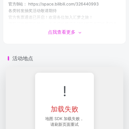
官方B站： https://space.bilibili.com/326440993
各类转发抽奖活动敬请期待
官方售票通道已开启！欢迎各位加入汇梦之旅！
愿我们终将迈向彼此，在无垠的梦境中找到属于你我的柔软角
落。
点我查看更多
注:微信扫码小程序购票
非酒店票在周六选购
活动地点
!
加载失败
地图 SDK 加载失败，
请刷新页面重试