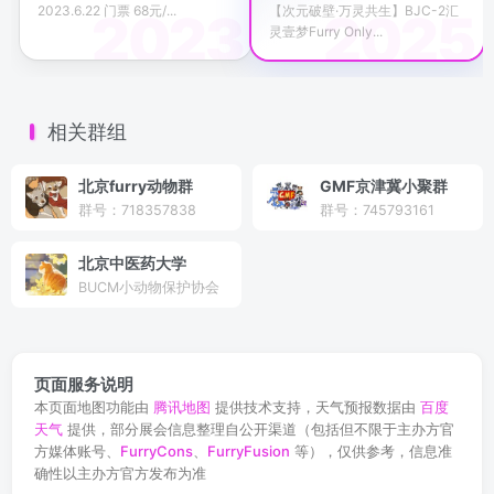
2023.6.22 门票 68元/...
【次元破壁·万灵共生】BJC-2汇
灵壹梦Furry Only...
相关群组
北京furry动物群
GMF京津冀小聚群
群号：718357838
群号：745793161
北京中医药大学
BUCM小动物保护协会
页面服务说明
本页面地图功能由
腾讯地图
提供技术支持，天气预报数据由
百度
天气
提供，部分展会信息整理自公开渠道（包括但不限于主办方官
方媒体账号、
FurryCons
、
FurryFusion
等），仅供参考，信息准
确性以主办方官方发布为准