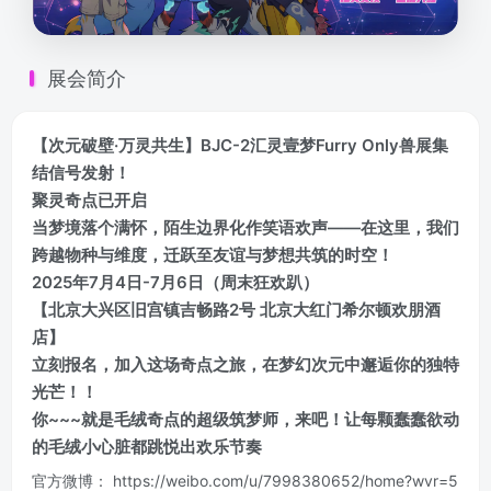
展会简介
【次元破壁·万灵共生】BJC-2汇灵壹梦Furry Only兽展集
结信号发射！
聚灵奇点已开启
当梦境落个满怀，陌生边界化作笑语欢声——在这里，我们
跨越物种与维度，迁跃至友谊与梦想共筑的时空！
2025年7月4日-7月6日（周末狂欢趴）
【北京大兴区旧宫镇吉畅路2号 北京大红门希尔顿欢朋酒
店】
立刻报名，加入这场奇点之旅，在梦幻次元中邂逅你的独特
光芒！！
你~~~就是毛绒奇点的超级筑梦师，来吧！让每颗蠢蠢欲动
的毛绒小心脏都跳悦出欢乐节奏
官方微博： https://weibo.com/u/7998380652/home?wvr=5