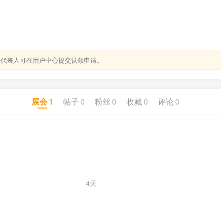
关代表人可在用户中心提交认领申请。
展会
1
帖子
0
粉丝
0
收藏
0
评论
0
4天