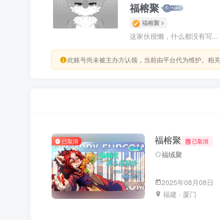
福榕聚
福榕聚
这家伙很懒，什么都没有写...
此账号尚未被主办方认领，当前由平台代为维护。相
福榕聚
已取消
已取消
福绒聚
2025年08月08日
福建 · 厦门