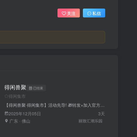
关注
私信
得闲兽聚
已结束
得闲集市
【得闲兽聚·得闲集市】活动先导! 🎁转发+加入官方交流群即可抽取两份【得闲集市】普通通行证🎟 🔥颠覆传统玩法，打造开放式福瑞街区新体验！ 🎉 新潮玩法，边玩边打卡，近4000㎡超大场地，等你来解锁！ ✨【摊位申请现已全面开放】——欢迎各路小伙伴前来开摊，把你的创意与灵感带进集市！ 🍵 【得闲官方摊位 •Hifurry限时亮相】——来就送好茶！边品茶边逛展，更有专属福利等你拿！ 🎶【得闲集市 - 随机舞蹈歌曲申请】——把你最想跳的曲子交给我们，一起点燃舞池! 🙌【得闲集市 - 官方Staff申请表】——快来成为得闲集市的一份子，让得闲因你而更精彩！ 📝申请表路径：打开得闲兽聚小程序--点击申请表单 ⏰2025年12月6日，得闲来袭！尽情期待！ 烟火入街巷，得闲正当集～ 我们不见不散～ ---------- 官方交流群：935159996 微信公众号：得闲兽聚 官方网站：www.yumcha-festival.com 小红书：得闲兽聚 Bilibili：得闲兽聚 新浪微博：得闲兽聚 客服邮箱：beatleisure@outlook.com
2025年12月05日
3天
广东 · 佛山
丽致汇潮乐园