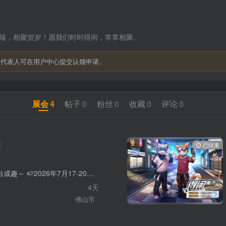
瑞，相聚贺岁！愿我们时时得闲，常常相聚.
关代表人可在用户中心提交认领申请。
展会
4
帖子
0
粉丝
0
收藏
0
评论
0
已结束
🧩拼得一方闲，相聚自成趣～ 🍉2026年7月17-20日·广东佛山·四天三晚 🌌旧街巷的灯影渐隐，✨一束流光悄然点亮得闲小镇的夏日序章。 🕹️指尖落下启动键的瞬间，像素光点漫卷，代码深处的奇幻秘境即刻展开。 🎮来吧，让我们并肩踏入这场像素冒险！🧭 ------------- 「活动场地｜票务情报｜摊位申请｜舞台申请｜STAFF申请｜签绘画师申请」等情报将近期解密，敬请关注！ ------------- 官方交流群①：935159996 官方交流群②：1071419009
4天
佛山市