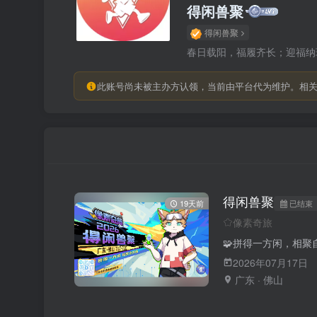
得闲兽聚
得闲兽聚
春日载阳，福履齐长；迎福纳
此账号尚未被主办方认领，当前由平台代为维护。相
得闲兽聚
已结束
19天前
像素奇旅
2026年07月17日
广东 · 佛山