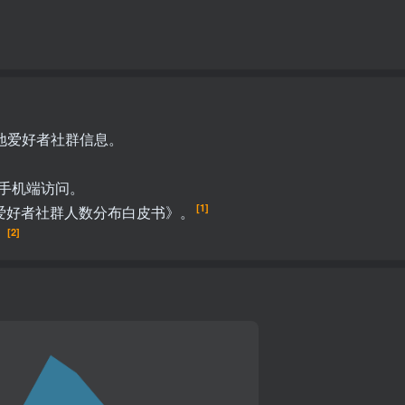
地爱好者社群信息‌。
配手机端访问。
[1]
rry爱好者社群人数分布白皮书》。
[2]
。