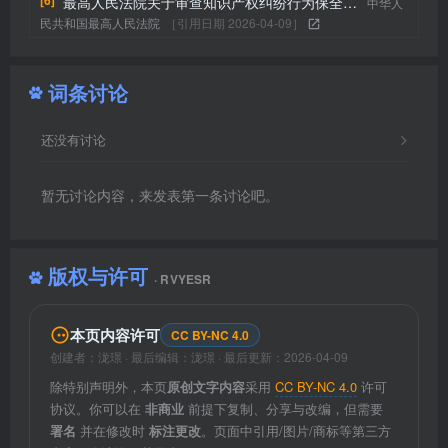
[6]
最高人民法院关于审查知识产权纠纷行为保全…
中华人
民共和国最高人民法院
［引用日期 2026-04-09］
词条讨论
还没有讨论
暂无讨论内容，来发表第一条讨论吧。
版权与许可
· RVYESR
本页内容许可
CC BY-NC 4.0
创建者：
泷璟
· 最后编辑：
泷璟
·
最后更新：
2026-04-09
除特别声明外，本页
原创文字内容
采用
CC BY-NC 4.0
许可
协议。你可以在
非商业
前提下复制、分享与改编，但需要
署名
并在修改时
标注更改
。页面中引用/图片/商标等第三方