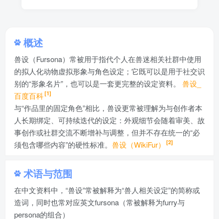
概述
兽设（Fursona）常被用于指代个人在兽迷相关社群中使用
的拟人化动物虚拟形象与角色设定；它既可以是用于社交识
别的“形象名片”，也可以是一套更完整的设定资料。
兽设_
[1]
百度百科
与“作品里的固定角色”相比，兽设更常被理解为与创作者本
人长期绑定、可持续迭代的设定：外观细节会随着审美、故
事创作或社群交流不断增补与调整，但并不存在统一的“必
[2]
须包含哪些内容”的硬性标准。
兽设（WikiFur）
术语与范围
在中文资料中，“兽设”常被解释为“兽人相关设定”的简称或
造词，同时也常对应英文fursona（常被解释为furry与
persona的组合）