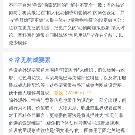
不同平台对“兽设”涵盖范围的理解并不完全一致：有的描述
倾向于将其限定在“拟人化动物或幻想物种”的角色设定，并
与“兽耳娘”等更偏“人形主体+少量动物特征”的设定做区分；
也存在更宽泛的用法，把更广义的“动物向虚拟形象”纳入讨
论。百科写作通常会同时陈述“常见用法”与“存在分歧”，以
减少误解
常见构成要素
兽设的外观要素通常围绕“可识别性”来组织，例如物种与轮
廓、毛色与花纹、耳朵与尾巴等关键部位特征，以及常用服
装或标志性配饰等；这些要素常被整理成参考图或设定图，
[2]
便于他人理解与复现。
兽设（WikiFur）
除外观外，性格与背景信息也常作为设定的一部分出现，例
如行为习惯、价值取向、人物关系、职业或世界观要点等。
对于百科条目而言，更稳妥的写法是将其描述为“常见但非
必选的设定维度”，避免把个体创作习惯误写成普遍规则。
兽设的呈现形式往往是“图文混合”的：图像用于固定关键视