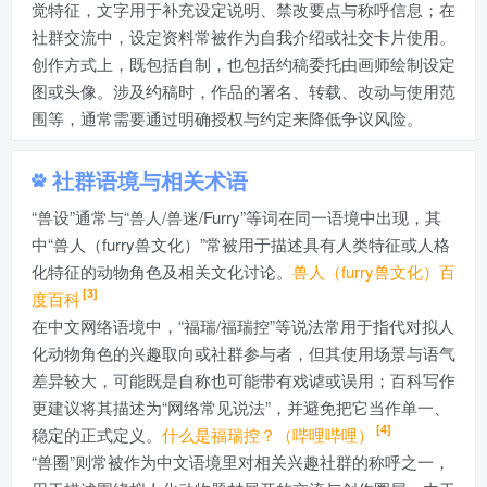
觉特征，文字用于补充设定说明、禁改要点与称呼信息；在
社群交流中，设定资料常被作为自我介绍或社交卡片使用。
创作方式上，既包括自制，也包括约稿委托由画师绘制设定
图或头像。涉及约稿时，作品的署名、转载、改动与使用范
围等，通常需要通过明确授权与约定来降低争议风险。
社群语境与相关术语
“兽设”通常与“兽人/兽迷/Furry”等词在同一语境中出现，其
中“兽人（furry兽文化）”常被用于描述具有人类特征或人格
化特征的动物角色及相关文化讨论。
兽人（furry兽文化）百
[3]
度百科
在中文网络语境中，“福瑞/福瑞控”等说法常用于指代对拟人
化动物角色的兴趣取向或社群参与者，但其使用场景与语气
差异较大，可能既是自称也可能带有戏谑或误用；百科写作
更建议将其描述为“网络常见说法”，并避免把它当作单一、
[4]
稳定的正式定义。
什么是福瑞控？（哔哩哔哩）
“兽圈”则常被作为中文语境里对相关兴趣社群的称呼之一，