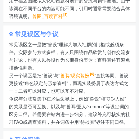
用于描述围绕拟人化动物题材展开的交流与创作圈层。由于
该词在不同平台的内涵可能不同，引用时通常需要结合具体
[5]
语境说明。
兽圈_百度百科
常见误区与争议
常见误区之一是把“兽设”理解为加入社群的门槛或必须条
件。实际参与方式多样，有人只围绕作品欣赏与创作交流参
与讨论，也有人以兽设作为长期身份表达；百科表述宜避免
排他性判断。
[6]
另一个误区是把“兽设”与“
兽装/现实装扮
”直接等同。兽设
更接近“角色设定与形象资料”，而现实装扮属于表达方式之
一；二者可以对应，也可以互不对应。
争议与分歧常集中在术语边界上，例如“兽设”和“OC/人设”
的关系是否可互换、以及与“兽耳/亚人/kemono”等设定词的
区分口径。若需要在站内进一步细分，建议补充可核实的社
群FAQ或调查资料，并在词条中用“待核实”标注不同口径。