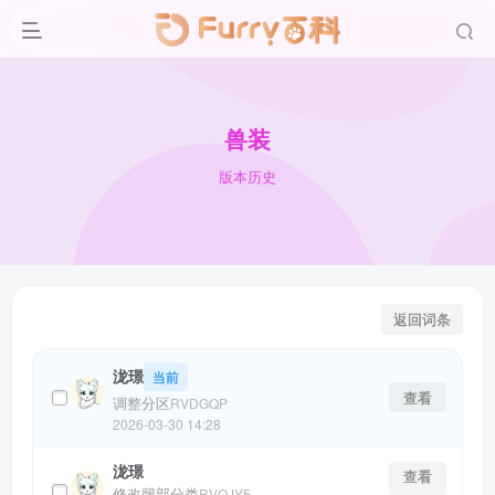
兽装
版本历史
返回词条
泷璟
当前
查看
调整分区
RVDGQP
2026-03-30 14:28
泷璟
查看
修改腿部分类
RVQJY5