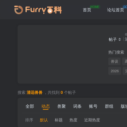
HOME
G
首页
论坛首页
帖子
热门搜索
兽设
2026
搜索
清远兽兽
，共找到
0
个帖子
全部
动态
兽聚
词条
账号
群组
版
排序
默认
标题
热度
近期热度