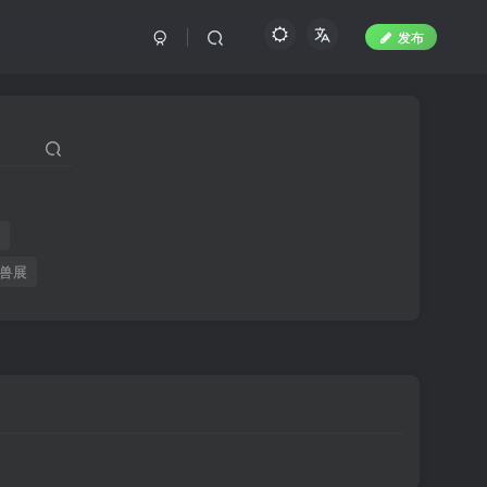
发布
聚
兽展