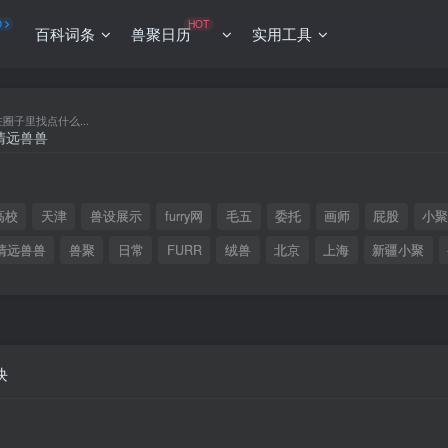
O
HOT
百科词条
兽聚日历
实用工具
在圈子里找点什么...
高校
天津
兽设展示
furry网
毛五
委托
画师
屁股
小
清远兽兽
兽聚
日常
FURR
绒兽
北京
上海
新疆小聚
块