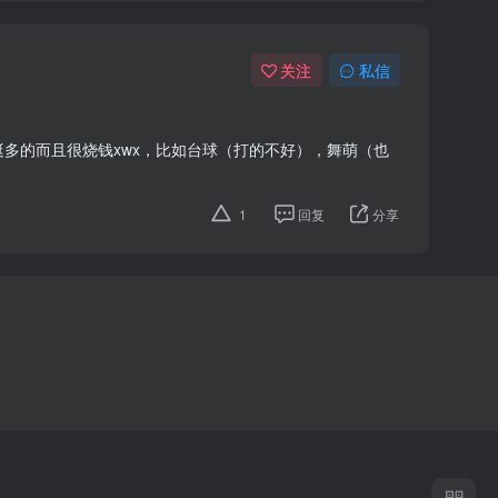
关注
私信
多的而且很烧钱xwx，比如台球（打的不好），舞萌（也
1
回复
分享