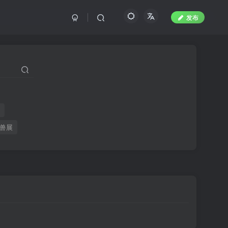
发布
聚
兽展