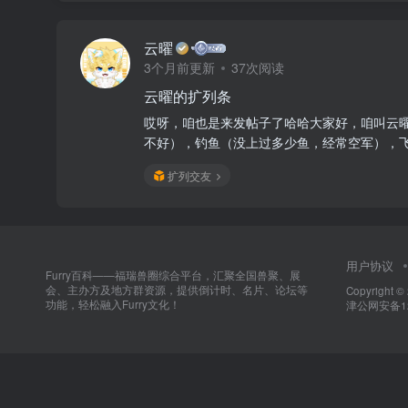
云曜
3个月前更新
37次阅读
云曜的扩列条
哎呀，咱也是来发帖子了哈哈大家好，咱叫云曜
不好），钓鱼（没上过多少鱼，经常空军），飞
扩列交友
用户协议
Furry百科——福瑞兽圈综合平台，汇聚全国兽聚、展
会、主办方及地方群资源，提供倒计时、名片、论坛等
Copyright ©
功能，轻松融入Furry文化！
津公网安备120