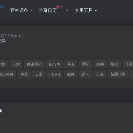
O
HOT
百科词条
兽聚日历
实用工具
在圈子里找点什么...
高校
天津
兽设展示
furry网
毛五
委托
画师
屁股
小
清远兽兽
兽聚
日常
FURR
绒兽
北京
上海
新疆小聚
块