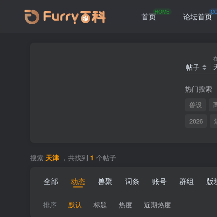
HOME
G
首页
论坛首页
帖子
热门搜索
兽设
2026
搜索
天津
，共找到
1
个帖子
全部
动态
兽聚
词条
账号
群组
版
排序
默认
标题
热度
近期热度