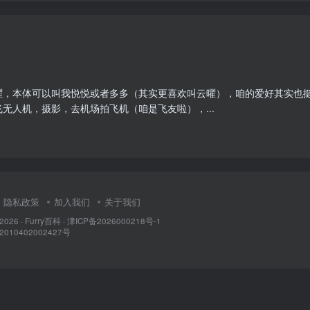
，本体可以叫我悦悦或者多多（其实更喜欢叫云曜），咱的爱好其实也挺
无人机，摄影，去机场拍飞机（咱是飞友啦），...
隐私政策
加入我们
关于我们
 2026 ·
Furry百科
· 津ICP备2026000218号-1
10402002427号