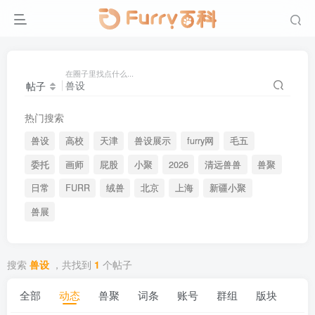
在圈子里找点什么...
帖子
热门搜索
兽设
高校
天津
兽设展示
furry网
毛五
委托
画师
屁股
小聚
2026
清远兽兽
兽聚
日常
FURR
绒兽
北京
上海
新疆小聚
兽展
搜索
兽设
，共找到
1
个帖子
全部
动态
兽聚
词条
账号
群组
版块